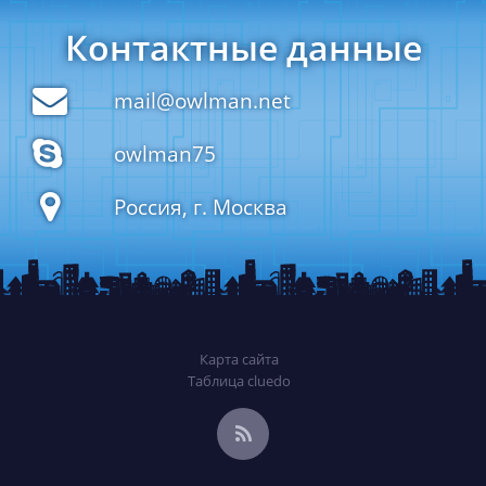
Контактные данные
mail@owlman.net
owlman75
Россия, г. Москва
Карта сайта
Таблица cluedo