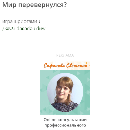
Мир перевернулся?
игра шрифтами ↓
¿ʁɔvʎнdǝʚǝdǝu dиw
РЕКЛАМА