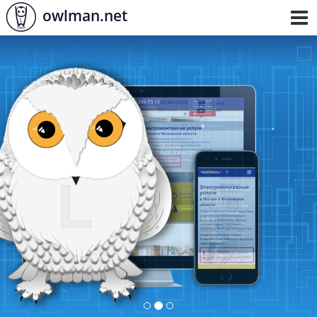
owlman.net
Toggl
navig