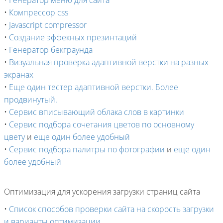
•
Генератор меню для сайта
•
Компрессор css
•
Javascript compressor
•
Создание эффекных презинтаций
•
Генератор бекграунда
•
Визуальная проверка адаптивной верстки на разных
экранах
•
Еще один тестер адаптивной верстки. Более
продвинутый.
•
Сервис вписывающий облака слов в картинки
•
Сервис подбора сочетания цветов по основному
цвету
и
еще один более удобный
•
Сервис подбора палитры по фотографии
и
еще один
более удобный
Оптимизация для ускорения загрузки страниц сайта
•
Список способов проверки сайта на скорость загрузки
и варианты оптимизации