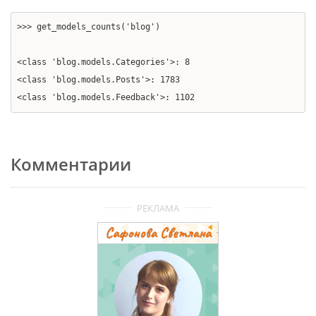
>>> get_models_counts('blog')
<class 'blog.models.Categories'>: 8
<class 'blog.models.Posts'>: 1783
<class 'blog.models.Feedback'>: 1102
Комментарии
РЕКЛАМА