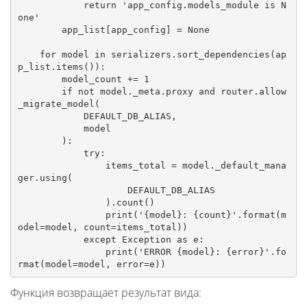
            return 'app_config.models_module is N
one'

        app_list[app_config] = None

    for model in serializers.sort_dependencies(ap
p_list.items()):

        model_count += 1

        if not model._meta.proxy and router.allow
_migrate_model(

            DEFAULT_DB_ALIAS,

            model

        ):

            try:

                items_total = model._default_mana
ger.using(

                    DEFAULT_DB_ALIAS

                ).count()

                print('{model}: {count}'.format(m
odel=model, count=items_total))

            except Exception as e:

                print('ERROR {model}: {error}'.fo
rmat(model=model, error=e))
Функция возвращает результат вида: