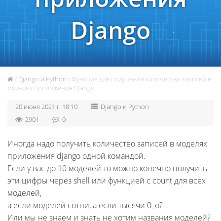
Django
/
Django и Python
/ Функция для получения количества записей в
моделях приложения Django
20 июня 2021 г. 18:10
Django и Python
2901
0
Иногда надо получить количество записей в моделях
приложения django одной командой.
Если у вас до 10 моделей то можно конечно получить
эти цифры через shell или функцией с count для всех
моделей,
а если моделей сотни, а если тысячи 0_о?
Или мы не знаем и знать не хотим названия моделей?