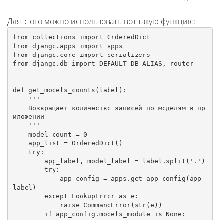
Для этого можно использовать вот такую функцию:
from collections import OrderedDict

from django.apps import apps

from django.core import serializers

from django.db import DEFAULT_DB_ALIAS, router

def get_models_counts(label):

    '''

    Возвращает количество записей по моделям в пр
иложении

    '''

    model_count = 0

    app_list = OrderedDict()

    try:

        app_label, model_label = label.split('.')

        try:

            app_config = apps.get_app_config(app_
label)

        except LookupError as e:

            raise CommandError(str(e))

        if app_config.models_module is None:
