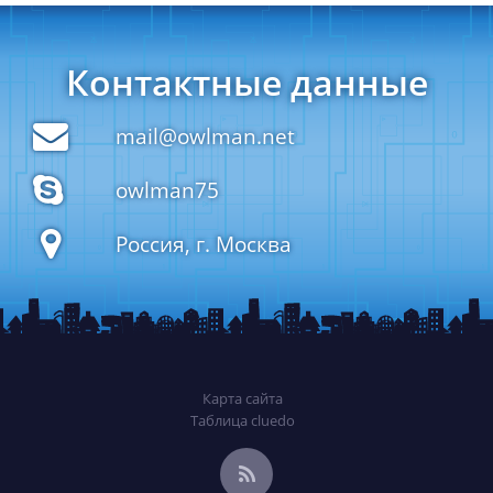
Контактные данные
mail@owlman.net
owlman75
Россия, г. Москва
Карта сайта
Таблица cluedo