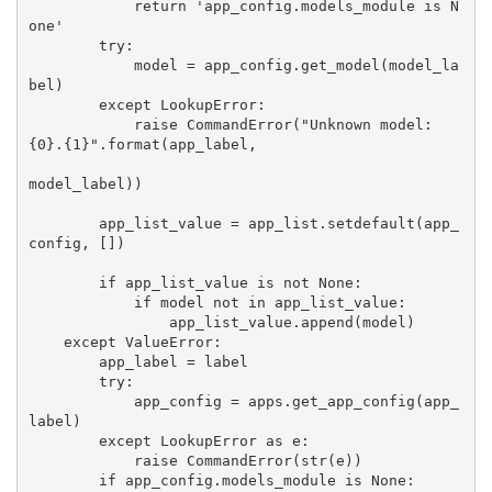
            return 'app_config.models_module is N
one'

        try:

            model = app_config.get_model(model_la
bel)

        except LookupError:

            raise CommandError("Unknown model: 
{0}.{1}".format(app_label,

model_label))

        app_list_value = app_list.setdefault(app_
config, [])

        if app_list_value is not None:

            if model not in app_list_value:

                app_list_value.append(model)

    except ValueError:

        app_label = label

        try:

            app_config = apps.get_app_config(app_
label)

        except LookupError as e:

            raise CommandError(str(e))

        if app_config.models_module is None:
