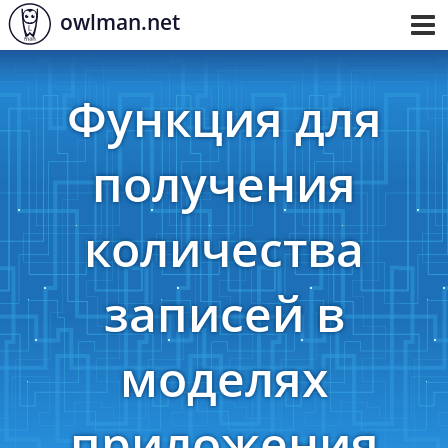
owlman.net
Toggl
navig
Функция для
получения
количества
записей в
моделях
приложения