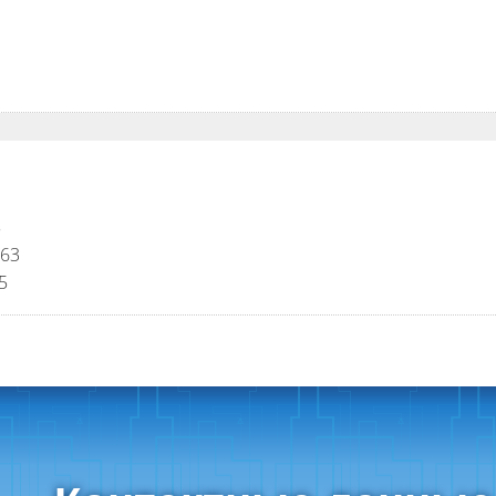
8
463
75