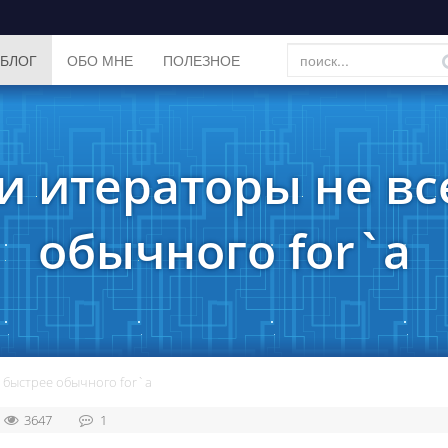
БЛОГ
ОБО МНЕ
ПОЛЕЗНОЕ
и итераторы не вс
обычного for`а
 быстрее обычного for`а
3647
1