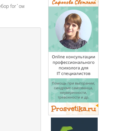
ебор for`ом