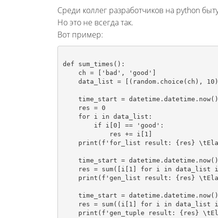
Среди коллег разработчиков на python быт
Но это не всегда так.
Вот пример:
def sum_times():

    ch = ['bad', 'good']

    data_list = [(random.choice(ch), 10) for i in range(100000)]

    time_start = datetime.datetime.now()

    res = 0

    for i in data_list:

        if i[0] == 'good':

            res += i[1]

    print(f'for_list result: {res} \tElapsed: {datetime.datetime.now() - time_start}\n')

    time_start = datetime.datetime.now()

    res = sum([i[1] for i in data_list if i[0] == 'good'])

    print(f'gen_list result: {res} \tElapsed: {datetime.datetime.now() - time_start}\n')

    time_start = datetime.datetime.now()

    res = sum((i[1] for i in data_list if i[0] == 'good'))

    print(f'gen_tuple result: {res} \tElapsed: {datetime.datetime.now() - time_start}\n')
