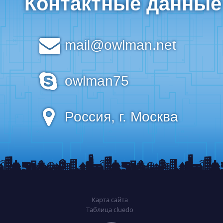
Контактные данные
mail@owlman.net
owlman75
Россия, г. Москва
Карта сайта
Таблица cluedo