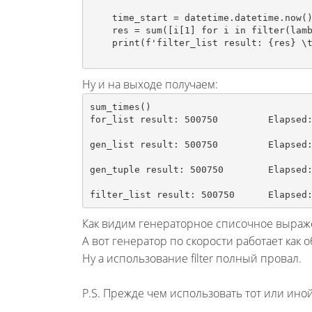
    time_start = datetime.datetime.now()

    res = sum([i[1] for i in filter(lambda x: x[0] == 'good', data_list)])

Ну и на выходе получаем:
sum_times()

for_list result: 500750 	Elapsed: 0:00:00.006345

gen_list result: 500750 	Elap
gen_tuple result: 500750 	Elapsed: 0:00:00.006345

filter_list result: 500750 	Elap
Как видим генераторное списочное выраже
А вот генератор по скорости работает как
Ну а использование filter полный провал.
P.S. Прежде чем использовать тот или иной 