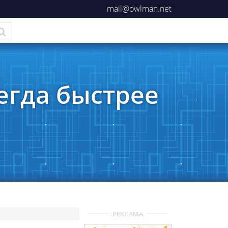
mail@owlman.net
егда быстрее
РЕКЛАМА