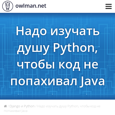
owlman.net
Toggl
navig
Надо изучать
душу Python,
чтобы код не
попахивал Java
/
Django и Python
/ Надо изучать душу Python, чтобы код не
попахивал Java