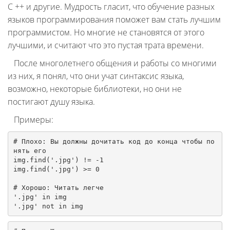
C ++ и другие. Мудрость гласит, что обучение разных
языков программирования поможет вам стать лучшим
программистом. Но многие не становятся от этого
лучшими, и считают что это пустая трата времени.
После многолетнего общения и работы со многими
из них, я понял, что они учат синтаксис языка,
возможно, некоторые библиотеки, но они не
постигают душу языка.
Примеры:
# Плохо: Вы должны дочитать код до конца чтобы по
нять его
img.find(
'.jpg'
) != -
1
img.find(
'.jpg'
) >= 
0
# Хорошо: Читать легче
'.jpg'
in
'.jpg'
not
in
 img