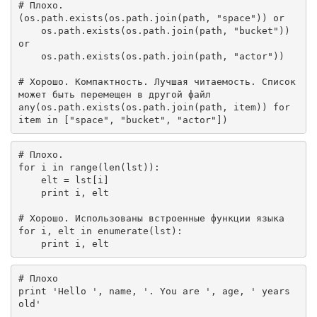
# Плохо.
(os.path.exists(os.path.join(path, 
"space"
)) 
or
    os.path.exists(os.path.join(path, 
"bucket"
)) 
or
    os.path.exists(os.path.join(path, 
"actor"
))

# Хорошо. Компактность. Лучшая читаемость. Список 
может быть перемещен в другой файл
any(os.path.exists(os.path.join(path, item)) 
for
item 
in
 [
"space"
, 
"bucket"
, 
"actor"
])
# Плохо.
for
 i 
in
 range(len(lst)):

    elt = lst[i]

print
 i, elt

# Хорошо. Использованы встроенные функции языка
for
 i, elt 
in
 enumerate(lst):

print
 i, elt
# Плохо
print
'Hello '
, name, 
'. You are '
, age, 
' years 
old'