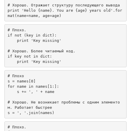
# Хорошо. Отражает структуру последующего вывода
print
'Hello {name}. You are {age} years old'
.for
mat(name=name, age=age)
# Плохо.
if
not
 (key 
in
 dict):

print
'Key missing'
# Хорошо. Более читаемый код.
if
 key 
not
in
 dict:

print
'Key missing'
# Плохо
s = names[
0
for
 name 
in
 names[
1
:]:

    s += 
', '
 + name

# Хорошо. Не возникает проблемы с одним элементо
м. Работает быстрее
s = 
', '
.join(names)
# Плохо.