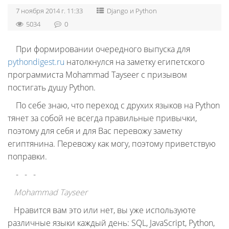
7 ноября 2014 г. 11:33
Django и Python
5034
0
При формировании очередного выпуска для
pythondigest.ru
натолкнулся на заметку египетского
программиста
Mohammad Tayseer с призывом
постигать душу Python.
По себе знаю, что переход с друхих языков на Python
тянет за собой не всегда правильные привычки,
поэтому для себя и для Вас перевожу заметку
египтянина. Перевожу как могу, поэтому приветствую
поправки.
- - -
Mohammad Tayseer
Нравится вам это или нет, вы уже используюте
различные языки каждый день: SQL, JavaScript, Python,