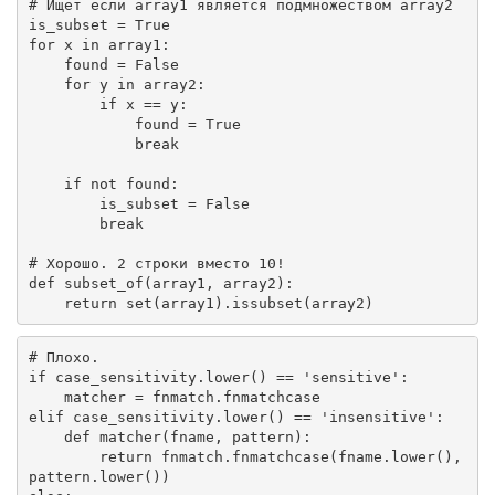
# Ищет если array1 является подмножеством array2
is_subset = 
True
for
 x 
in
 array1:

    found = 
False
for
 y 
in
 array2:

if
 x == y:

            found = 
True
break
if
not
 found:

        is_subset = 
False
break
# Хорошо. 2 строки вместо 10!
def
subset_of
(array1, array2)
:
return
 set(array1).issubset(array2)
# Плохо.
if
 case_sensitivity.lower() == 
'sensitive'
:

elif
 case_sensitivity.lower() == 
'insensitive'
:

def
matcher
(fname, pattern)
:
return
 fnmatch.fnmatchcase(fname.lower(), 