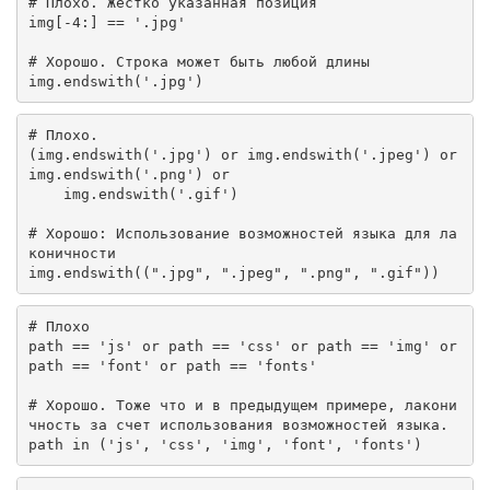
# Плохо. Жестко указанная позиция
img[-
4
:] == 
'.jpg'
# Хорошо. Строка может быть любой длины
img.endswith(
'.jpg'
)
# Плохо.
(img.endswith(
'.jpg'
) 
or
 img.endswith(
'.jpeg'
) 
or
img.endswith(
'.png'
) 
or
    img.endswith(
'.gif'
)

# Хорошо: Использование возможностей языка для ла
коничности
img.endswith((
".jpg"
, 
".jpeg"
, 
".png"
, 
".gif"
))
# Плохо
path == 
'js'
or
 path == 
'css'
or
 path == 
'img'
or
path == 
'font'
or
 path == 
'fonts'
# Хорошо. Тоже что и в предыдущем примере, лакони
чность за счет использования возможностей языка.
path 
in
 (
'js'
, 
'css'
, 
'img'
, 
'font'
, 
'fonts'
)