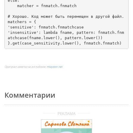
else
:

    matcher = fnmatch.fnmatch

# Хорошо. Код может быть перемещен в другой файл.
'sensitive'
'insensitive'
: 
lambda
 fname, pattern: fnmatch.fnm
atchcase(fname.lower(), pattern.lower())

}.get(case_sensitivity.lower(), fnmatch.fnmatch)
Оригинал заметки на английском:
mtayseer.net
Комментарии
РЕКЛАМА