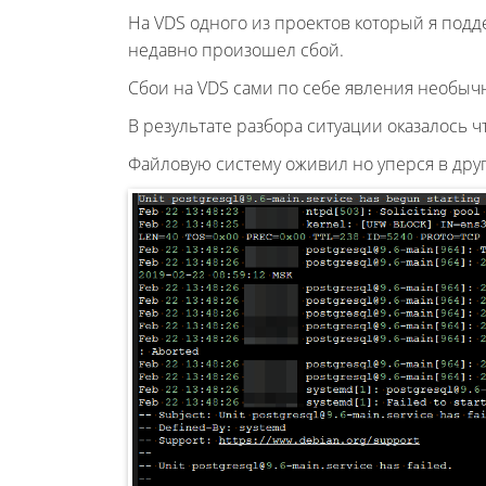
На VDS одного из проектов который я подде
недавно произошел сбой.
Сбои на VDS сами по себе явления необычны
В результате разбора ситуации оказалось ч
Файловую систему оживил но уперся в другу