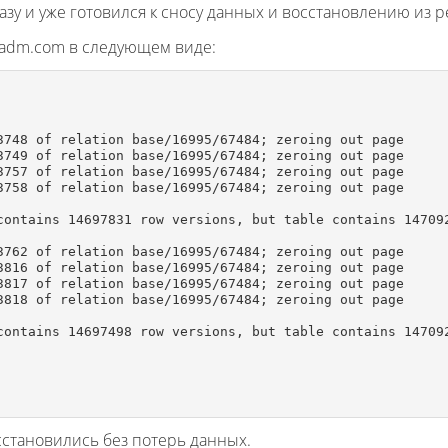
зу и уже готовился к сносу данных и восстановлению из 
xadm.com в следующем виде:
3748 of relation base/16995/67484; zeroing out page

3749 of relation base/16995/67484; zeroing out page

3757 of relation base/16995/67484; zeroing out page

3758 of relation base/16995/67484; zeroing out page

contains 14697831 row versions, but table contains 147092
3762 of relation base/16995/67484; zeroing out page

3816 of relation base/16995/67484; zeroing out page

3817 of relation base/16995/67484; zeroing out page

3818 of relation base/16995/67484; zeroing out page

contains 14697498 row versions, but table contains 147092
сстановились без потерь данных.