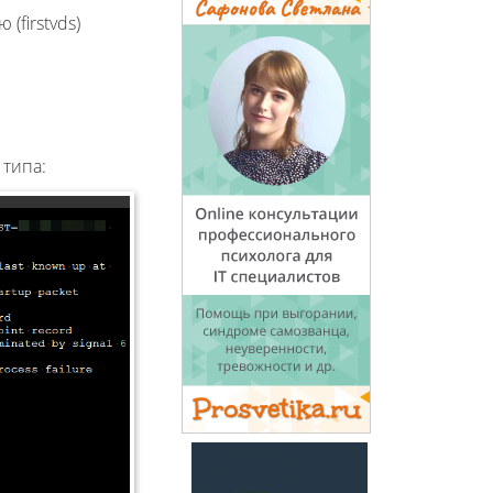
(firstvds)
 типа: