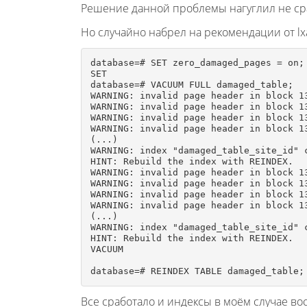
Решение данной проблемы нагуглил не сра
Но случайно набрел на рекомендации от l
database=# SET zero_damaged_pages = on;

SET

database=# VACUUM FULL damaged_table;

WARNING: invalid page header in block 1
WARNING: invalid page header in block 1
WARNING: invalid page header in block 1
WARNING: invalid page header in block 1
(...)

WARNING: index "damaged_table_site_id" 
HINT: Rebuild the index with REINDEX.

WARNING: invalid page header in block 1
WARNING: invalid page header in block 1
WARNING: invalid page header in block 1
WARNING: invalid page header in block 1
(...)

WARNING: index "damaged_table_site_id" 
HINT: Rebuild the index with REINDEX.

VACUUM

database=# REINDEX TABLE damaged_table;
Все сработало и индексы в моём случае во