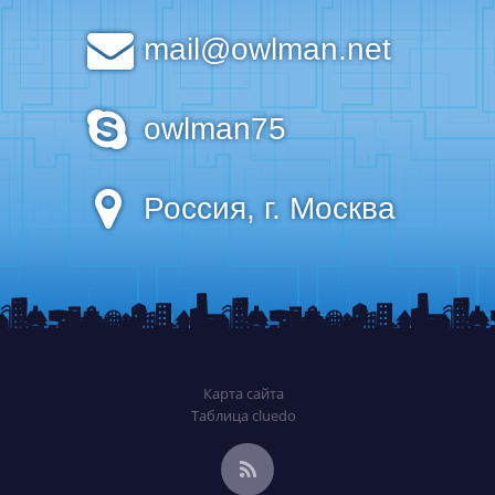
mail@owlman.net
owlman75
Россия, г. Москва
Карта сайта
Таблица cluedo