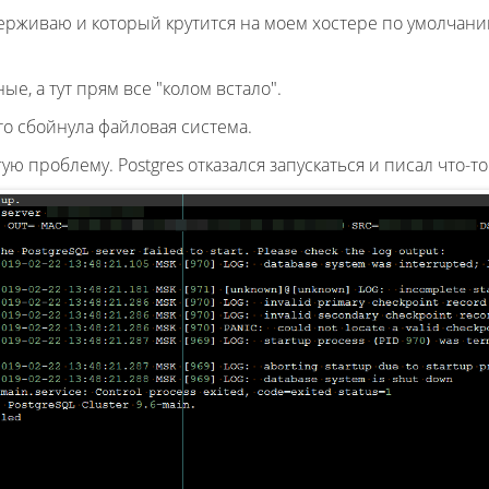
рживаю и который крутится на моем хостере по умолчанию 
е, а тут прям все "колом встало".
то сбойнула файловая система.
ю проблему. Postgres отказался запускаться и писал что-то