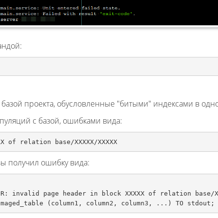
андой:
с базой проекта, обусловленные "битыми" индексами в одно
уляций с базой, ошибками вида:
XX of relation base/XXXXX/XXXXX
ы получил ошибку вида:
R: invalid page header in block XXXXX of relation base/X
amaged_table (column1, column2, column3, ...) TO stdout;