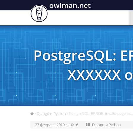
owlman.net
PostgreSQL: ER
XXXXXX o
/
Django и Python
/ PostgreSQL: ERROR: invalid page hea
27 февраля 2019 г. 10:16
Django и Python