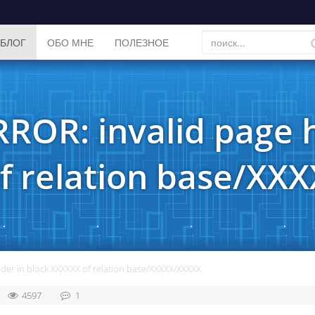
БЛОГ
ОБО МНЕ
ПОЛЕЗНОЕ
ROR: invalid page 
f relation base/XX
der in block XXXXXX of relation base/XXXXX/XXXXX
4597
1