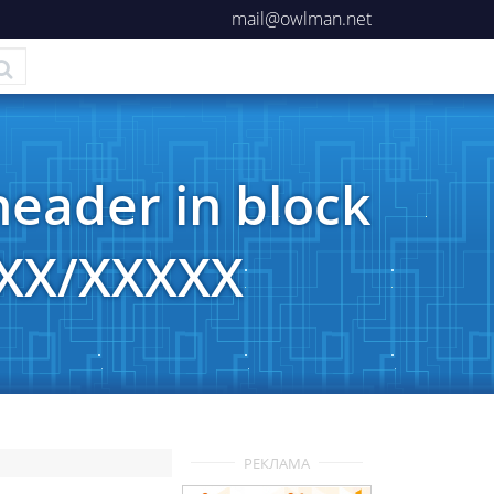
mail@owlman.net
header in block
XXX/XXXXX
РЕКЛАМА