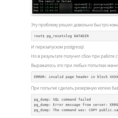
Эту проблему решил довольно быстро ком
root$ pg_resetxlog DATADIR
И перезапуском postgresql.
Но в результате получил сбои при работе 
Выражалось это при любых попытках манип
ERROR: invalid page header in block XXX
При попытке сделать резервную копию баз
pg_dump: SQL command failed

pg_dump: Error message from server: ERRO
pg_dump: The command was: COPY public.s