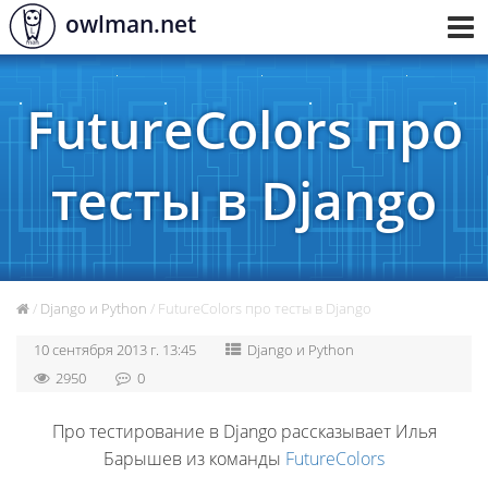
owlman.net
Toggl
navig
FutureColors про
тесты в Django
/
Django и Python
/ FutureColors про тесты в Django
10 сентября 2013 г. 13:45
Django и Python
2950
0
Про тестирование в Django рассказывает Илья
Барышев из команды
FutureColors