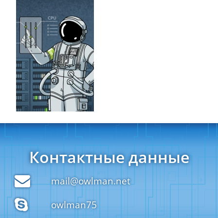
Контактные данные
mail@owlman.net
owlman75