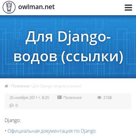
owlman.net
Toggl
navig
Для Django-
водов (ссылки)
/
Полезное
/ Для Django-водов (ссылки)
25 ноября 2011 г. 8:25
Полезное
2108
0
Django:
•
Официальная документация по Django