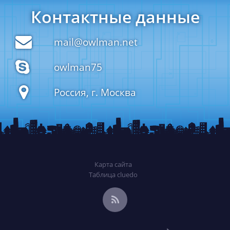
Контактные данные
mail@owlman.net
owlman75
Россия, г. Москва
Карта сайта
Таблица cluedo