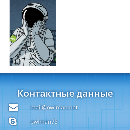
Контактные данные
mail@owlman.net
owlman75