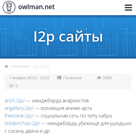
owlman.net
Toggl
navig
I2p сайты
/
Полезное
/ I2p сайты
1 января 2013 г. 10:53
Полезное
5999
0
anch.i2p/
— имиджборда анархистов
angallery.i2p/
— коллекция аниме-арта
freezone.i2p/
— социальная сеть по типу хабра
hiddenchan.i2p/
— имиджборда, убежище для ушедших
с сосача, двача и др.