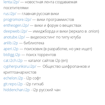
lenta.i2p/
— новостная лента создаваемая
посетителями
rus.i2p/
— главная русская вики
progromore.i2p/
— вики программистов
entheogen.i2p/
— вики и форум о веществах
deepweb.i2p/
— имиджборда и вики (зеркало в .onion)
anotube.i2p/
— видеохостинг по типу ютуба
anlib.i2p
— библиотека
aperi.i2p
— поисковик (в разработке, но уже ищет)
btdigg.i2p
— поиск торрентов
cat.i2ch.i2p
— каталог сайтов i2p (en)
cypherpunksru.i2p/
— Общество шифропанков и
криптоанархистов
echelon.i2p
- i2p софт
git.repo.i2p
- i2p гитхаб
hiddenchan.i2p
- i2p русский чан