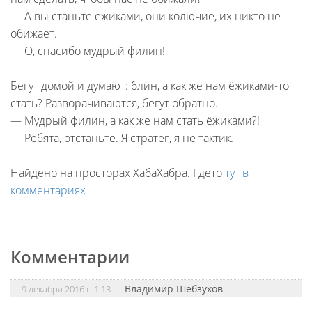
— А вы станьте ёжиками, они колючие, их никто не
обижает.
— О, спасибо мудрый филин!
Бегут домой и думают: блин, а как же нам ёжиками-то
стать? Разворачиваются, бегут обратно.
— Мудрый филин, а как же нам стать ёжиками?!
— Ребята, отстаньте. Я стратег, я не тактик.
Найдено на просторах ХабаХабра. Гдето
тут в
комментариях
Комментарии
Владимир Шебзухов
9 декабря 2016 г. 1:13