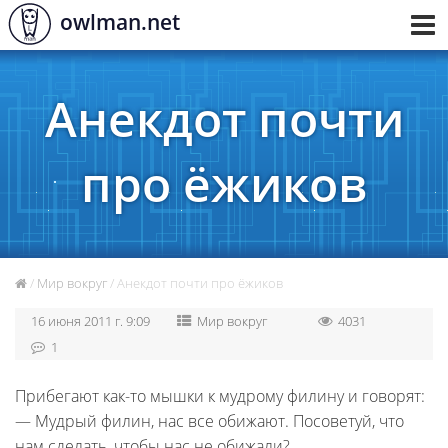
owlman.net
Toggl
navig
Анекдот почти
про ёжиков
/
Мир вокруг
/ Анекдот почти про ёжиков
16 июня 2011 г. 9:09
Мир вокруг
4031
1
Прибегают как-то мышки к мудрому филину и говорят:
— Мудрый филин, нас все обижают. Посоветуй, что
нам сделать, чтобы нас не обижали?