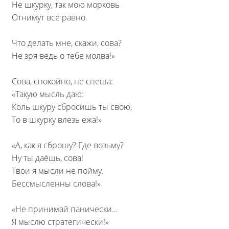
Не шкурку, так мою морковь
Отнимут всё равно.
Что делать мне, скажи, сова?
Не зря ведь о тебе молва!»
Сова, спокойно, не спеша:
«Такую мысль даю:
Коль шкуру сбросишь ты свою,
То в шкурку влезь ежа!»
«А, как я сброшу? Где возьму?
Ну ты даёшь, сова!
Твои я мысли не пойму.
Бессмысленны слова!»
«Не принимай панически…
Я мыслю стратегически!»