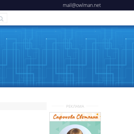
mail@owlman.net
РЕКЛАМА