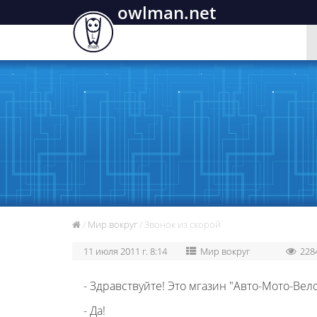
owlman.net
/
Мир вокруг
/ Звонок из скорой
11 июля 2011 г. 8:14
Мир вокруг
228
- Здравствуйте! Это мгазин "Авто-Мото-Вел
- Да!